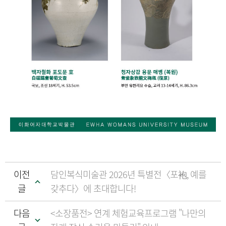
이전
담인복식미술관 2026년 특별전〈포袍, 예를
글
갖추다〉에 초대합니다!
다음
<소장품전> 연계 체험교육프로그램 "나만의