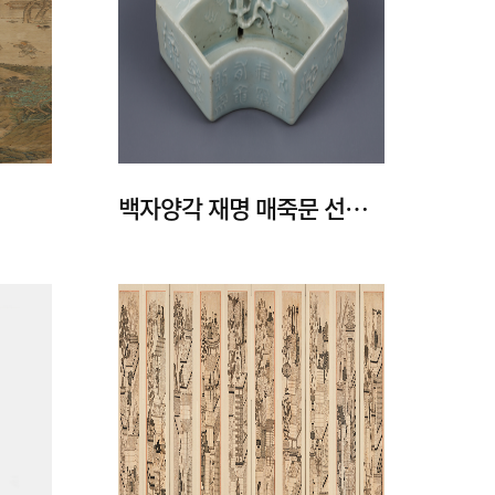
백자양각 재명 매죽문 선형 필세·필가