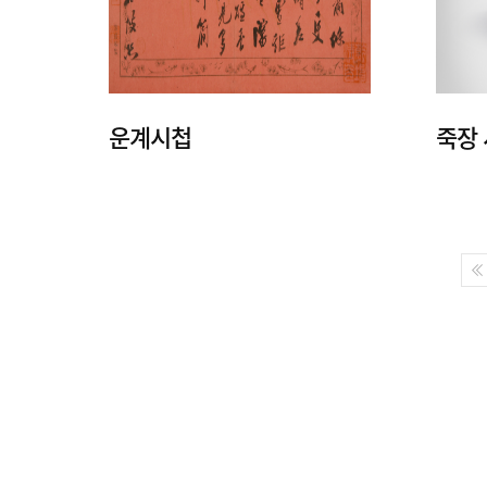
운계시첩
죽장