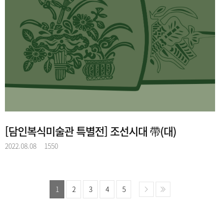
[담인복식미술관 특별전] 조선시대 帶(대)
2022.08.08
1550
1
2
3
4
5