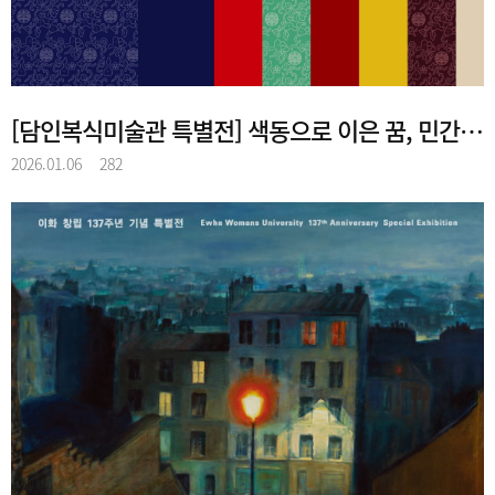
[담인복식미술관 특별전] 색동으로 이은 꿈, 민간원삼
2026.01.06
282