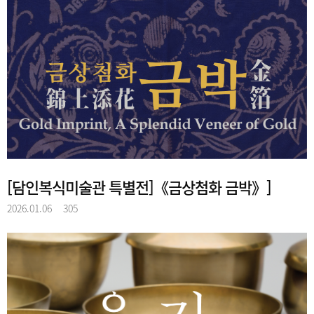
[담인복식미술관 특별전]《금상첨화 금박》]
2026.01.06
305