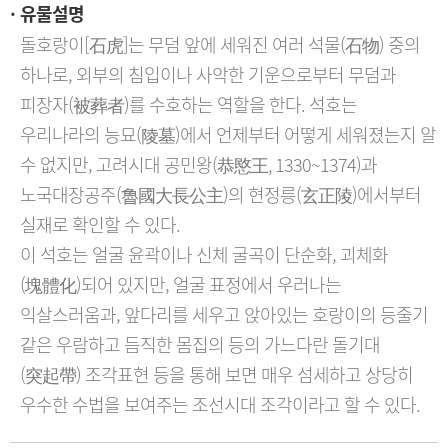
유물설명
돌호랑이[石虎]는 무덤 앞에 세워진 여러 석물(石物) 중의 
하나로, 외부의 침입이나 사악한 기운으로부터 무덤과 
피장자(被葬者)를 수호하는 역할을 한다. 석호는 
우리나라의 능묘(陵墓)에서 언제부터 어떻게 세워졌는지 알 
수 없지만, 고려시대 공민왕(恭愍王, 1330~1374)과 
노국대장공주(魯國大長公主)의 현정릉(玄正陵)에서부터 
실재로 확인할 수 있다. 

이 석호는 얼굴 윤곽이나 신체 굴곡이 단순화, 괴체화
(塊體化)되어 있지만, 얼굴 표정에서 우러나는 
익살스러움과, 앞다리를 세우고 앉아있는 호랑이의 등줄기 
같은 우람하고 듬직한 몸집의 등의 가느다란 돌기대
(突起帶) 조각표현 등을 통해 보면 매우 섬세하고 상당히 
우수한 수법을 보여주는 조선시대 조각이라고 할 수 있다.