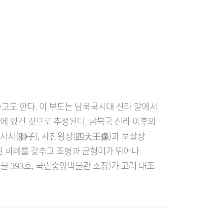
고도 한다. 이 부도는 남북국시대 신라 말에서 
터에 있건 것으로 추정된다. 남북국 신라 이후의 
사자(獅子), 사천왕상(四天王像)과 보살상
된 비례를 갖추고 조형과 균형미가 뛰어나 
393호, 국립중앙박물관 소장)가 고려 태조 