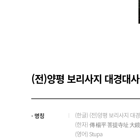
(전)양평 보리사지 대경대
(한글) (전)양평 보리사지 대
명칭
(한자) 傳 楊平 菩提寺址 大
(영어) Stupa