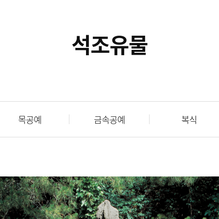
석조유물
목공예
금속공예
복식