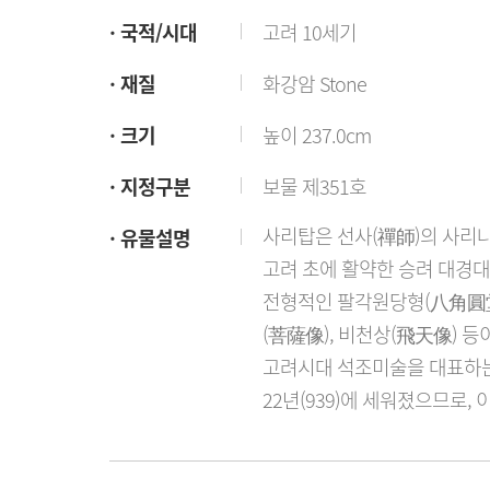
국적/시대
고려 10세기
재질
화강암 Stone
크기
높이 237.0cm
지정구분
보물 제351호
사리탑은 선사(禪師)의 사리나
유물설명
고려 초에 활약한 승려 대경대사
전형적인 팔각원당형(八角圓堂
(菩薩像), 비천상(飛天像) 
고려시대 석조미술을 대표하는 
22년(939)에 세워졌으므로,