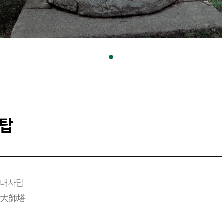
사탑
경대사탑

鏡大師塔
