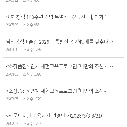
26.06.12
조회수 456
이화 창립 140주년 기념 특별전 〈진, 선, 미, 이화 140년 : 기억에서 미래로〉에 초대합니다!
26.05.09
조회수 956
담인복식미술관 2026년 특별전〈포袍, 예를 갖추다〉에 초대합니다!
26.04.20
조회수 1289
<소장품전> 연계 체험교육프로그램 "나만의 조선시대 백자 컬렉션 만들기" 안내
26.04.03
조회수 1070
<소장품전> 연계 체험교육프로그램 "나만의 조선시대 백자 컬렉션 만들기" 안내
26.03.05
조회수 1279
<전문도서관 이용시간 변경안내(2026/3/3-8/31)
26.02.27
조회수 1267